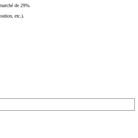
e marché de 29%
.
ition, etc.).