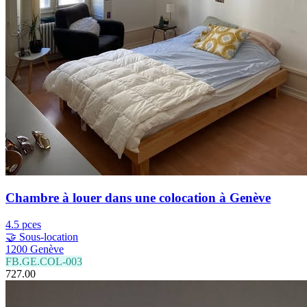
Chambre à louer dans une colocation à Genève
4.5 pces
🤝 Sous-location
1200 Genève
FB.GE.COL-003
727.00