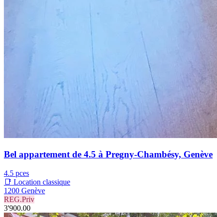
Bel appartement de 4.5 à Pregny-Chambésy, Genève
4.5 pces
📑 Location classique
1200 Genève
REG.Priv
3'900.00