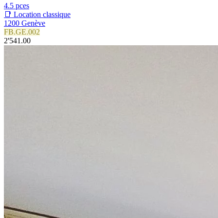
4.5 pces
📑 Location classique
1200 Genève
FB.GE.002
2'541.00