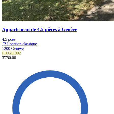
Appartement de 4.5 pièces à Genève
4.5 pces
📑 Location classique
1200 Genève
FB.GE.002
3'750.00