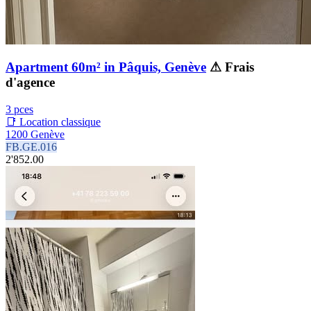
Apartment 60m² in Pâquis, Genève
⚠ Frais
d'agence
3 pces
📑 Location classique
1200 Genève
FB.GE.016
2'852.00