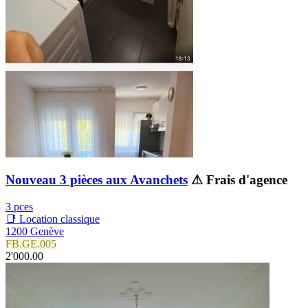
Nouveau 3 pièces aux Avanchets
⚠ Frais d'agence
3 pces
📑 Location classique
1200 Genève
FB.GE.005
2'000.00