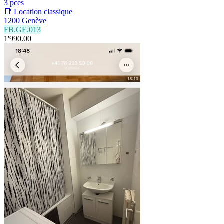
3 pces
📑 Location classique
1200 Genève
FB.GE.013
1'990.00