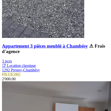
Appartement 3 pièces meublé à Chambésy
⚠ Frais
d'agence
3 pces
📑 Location classique
1292 Pregny-Chambésy
FB.GE.002
2'000.00