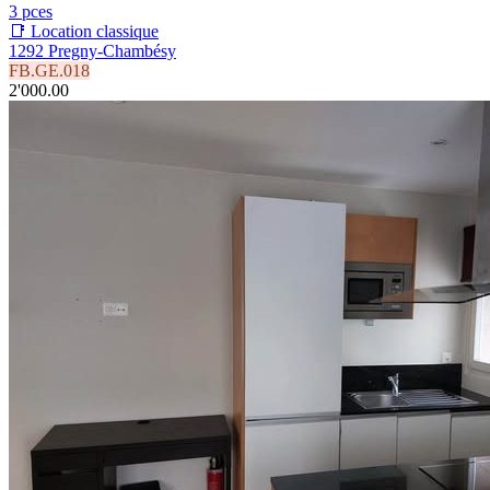
3 pces
📑 Location classique
1292 Pregny-Chambésy
FB.GE.018
2'000.00