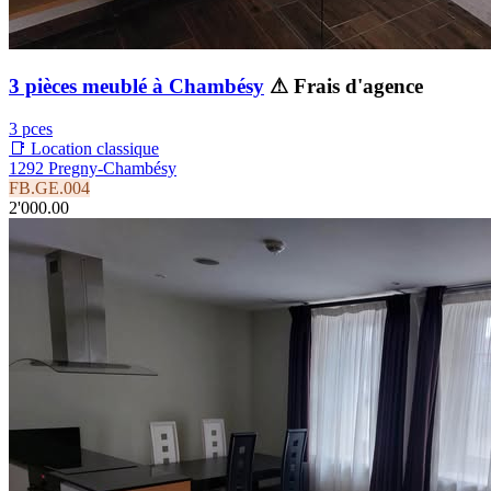
3 pièces meublé à Chambésy
⚠ Frais d'agence
3 pces
📑 Location classique
1292 Pregny-Chambésy
FB.GE.004
2'000.00