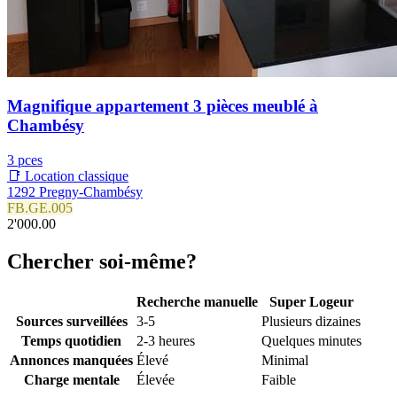
Magnifique appartement 3 pièces meublé à
Chambésy
3 pces
📑 Location classique
1292 Pregny-Chambésy
FB.GE.005
2'000.00
Chercher soi-même?
Recherche manuelle
Super Logeur
Sources surveillées
3-5
Plusieurs dizaines
Temps quotidien
2-3 heures
Quelques minutes
Annonces manquées
Élevé
Minimal
Charge mentale
Élevée
Faible