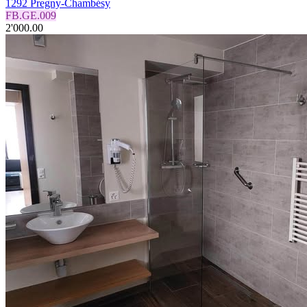
1292 Pregny-Chambésy
FB.GE.009
2'000.00