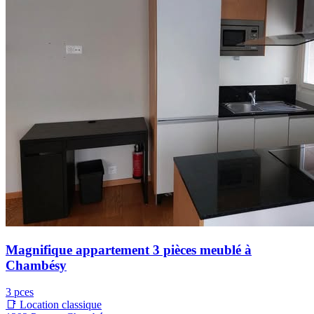
Magnifique appartement 3 pièces meublé à
Chambésy
3 pces
📑 Location classique