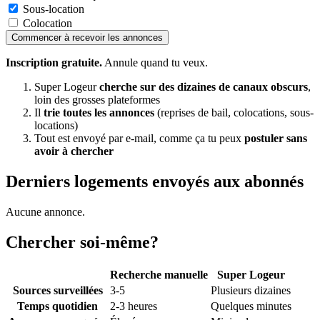
Sous-location
Colocation
Commencer à recevoir les annonces
Inscription gratuite.
Annule quand tu veux.
Super Logeur
cherche sur des dizaines de canaux obscurs
,
loin des grosses plateformes
Il
trie toutes les annonces
(reprises de bail, colocations, sous-
locations)
Tout est envoyé par e-mail, comme ça tu peux
postuler sans
avoir à chercher
Derniers logements envoyés aux abonnés
Aucune annonce.
Chercher soi-même?
Recherche manuelle
Super Logeur
Sources surveillées
3-5
Plusieurs dizaines
Temps quotidien
2-3 heures
Quelques minutes