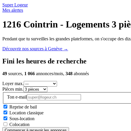
Super Logeur
Mes alertes
1216 Cointrin - Logements 3 piè
Pendant que tu surveilles les grandes plateformes, on s'occupe des diza
Découvrir nos sources à Genève
→
Fini les heures de recherche
49
sources,
1 066
annonces/mois,
348
abonnés
Loyer max.
Pièces min.
Ton e-mail
Reprise de bail
Location classique
Sous-location
Colocation
Commencer à recevoir les annonces