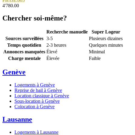
FB.GE.005
4'780.00
Chercher soi-même?
Recherche manuelle
Super Logeur
Sources surveillées
3-5
Plusieurs dizaines
Temps quotidien
2-3 heures
Quelques minutes
Annonces manquées
Élevé
Minimal
Charge mentale
Élevée
Faible
Genève
Logements à Genève
Reprise de bail à Genève
Location classique à Genève
Sous-location à Genève
Colocation à Genève
Lausanne
Logements à Lausanne