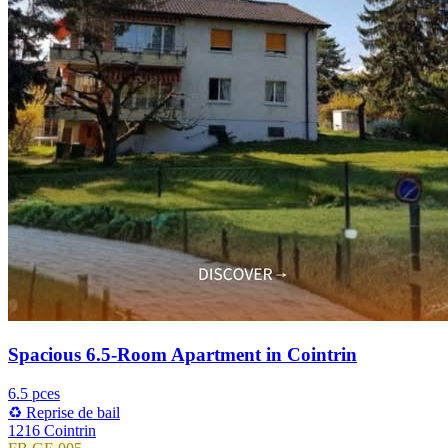
Spacious 6.5-Room Apartment in Cointrin
6.5 pces
♻️ Reprise de bail
1216 Cointrin