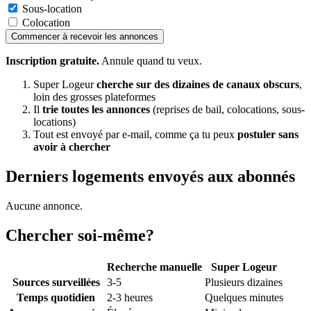
Sous-location
Colocation
Commencer à recevoir les annonces
Inscription gratuite.
Annule quand tu veux.
Super Logeur
cherche sur des dizaines de canaux obscurs
,
loin des grosses plateformes
Il
trie toutes les annonces
(reprises de bail, colocations, sous-
locations)
Tout est envoyé par e-mail, comme ça tu peux
postuler sans
avoir à chercher
Derniers logements envoyés aux abonnés
Aucune annonce.
Chercher soi-même?
Recherche manuelle
Super Logeur
Sources surveillées
3-5
Plusieurs dizaines
Temps quotidien
2-3 heures
Quelques minutes