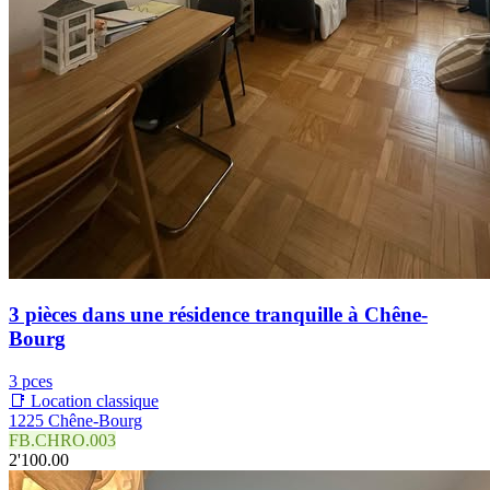
3 pièces dans une résidence tranquille à Chêne-
Bourg
3 pces
📑 Location classique
1225 Chêne-Bourg
FB.CHRO.003
2'100.00