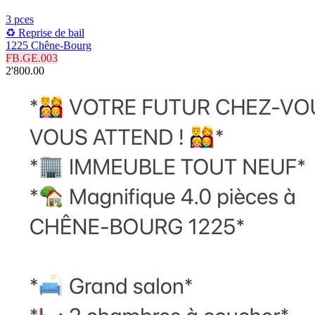
3 pces
♻️ Reprise de bail
1225 Chêne-Bourg
FB.GE.003
2'800.00