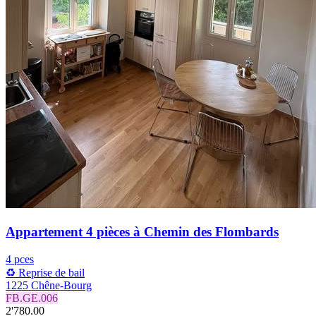
Appartement 4 pièces à Chemin des Flombards
4 pces
♻️ Reprise de bail
1225 Chêne-Bourg
FB.GE.006
2'780.00