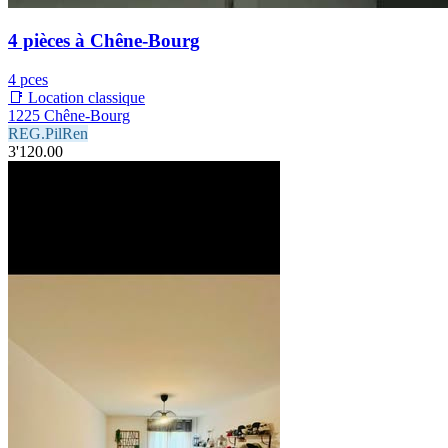
4 pièces à Chêne-Bourg
4 pces
📑 Location classique
1225 Chêne-Bourg
REG.PilRen
3'120.00