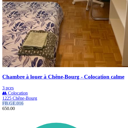
Chambre à louer à Chêne-Bourg - Colocation calme
3 pces
👥 Colocation
1225 Chêne-Bourg
FB.GE.016
650.00