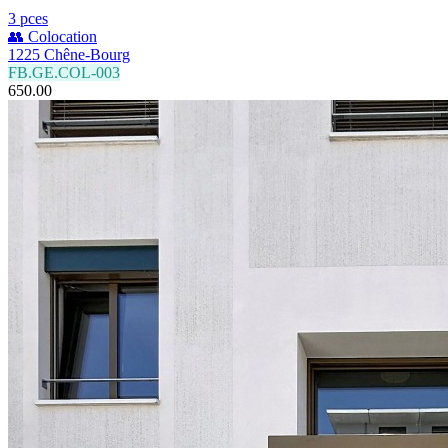
3 pces
👥 Colocation
1225 Chêne-Bourg
FB.GE.COL-003
650.00