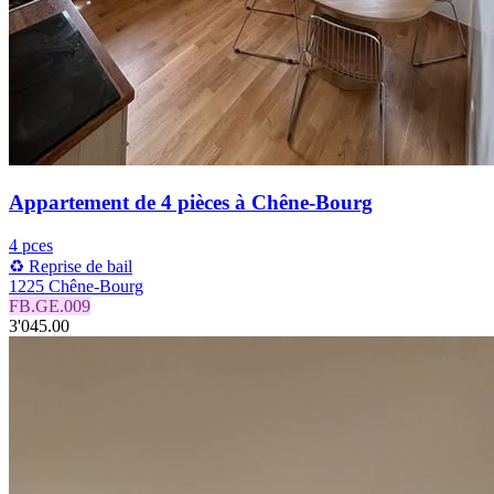
Appartement de 4 pièces à Chêne-Bourg
4 pces
♻️ Reprise de bail
1225 Chêne-Bourg
FB.GE.009
3'045.00