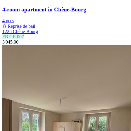
4-room apartment in Chêne-Bourg
4 pces
♻️ Reprise de bail
1225 Chêne-Bourg
FB.GE.007
3'045.00