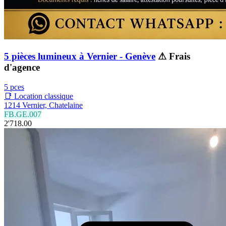
5 pièces lumineux à Vernier - Genève
⚠ Frais
d'agence
5 pces
📑 Location classique
1214 Vernier, Chatelaine
FB.GE.007
2'718.00