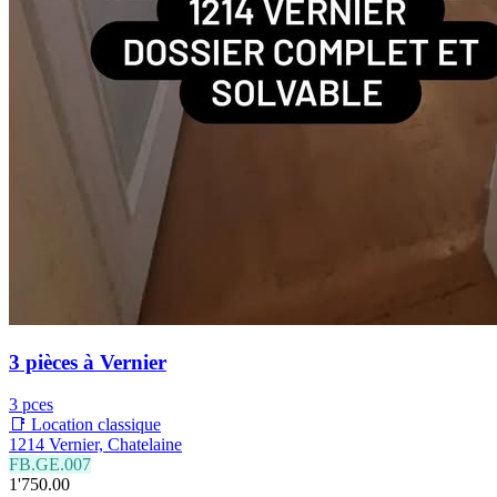
3 pièces à Vernier
3 pces
📑 Location classique
1214 Vernier, Chatelaine
FB.GE.007
1'750.00