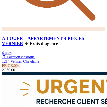
À LOUER – APPARTEMENT 4 PIÈCES –
VERNIER
⚠ Frais d'agence
4 pces
📑 Location classique
1214 Vernier, Chatelaine
FB.GE.004
2'850.00