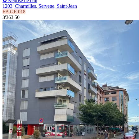
♻️ Reprise de bail
1203, Charmilles, Servette, Saint-Jean
FB.GE.018
3'363.50