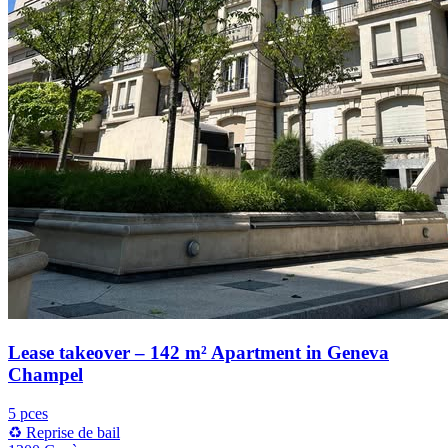
Lease takeover – 142 m² Apartment in Geneva
Champel
5 pces
♻️ Reprise de bail