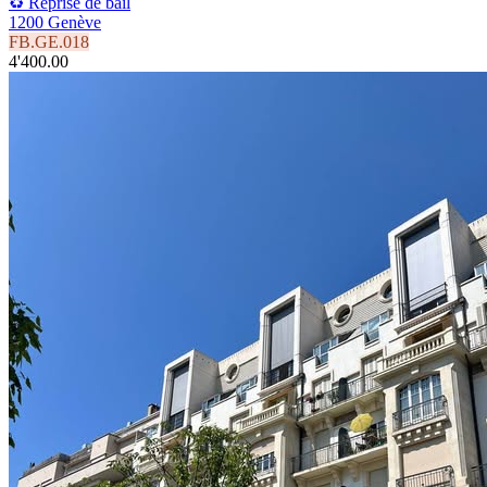
♻️ Reprise de bail
1200 Genève
FB.GE.018
4'400.00