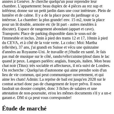
années à Genève. Je cherche quelqu'un pour reprendre leur
chambre. L'appartement: beau duplex de 4 pièces au rez sup et
inférieur, donne sur un petit jardin dans une cour intérieure. Plein de
lumière et de calme. Il y a de la place pour du jardinage si ça
intéresse. La chambre: la plus grande! env. 15 m2, toute la place
pour un lit double, armoire etc (le lit part - autres meubles à
discuter). Espace de rangement abondant (appart et cave).
Transports: Place de parking disponible dans le sous-sol de
l'immeuble et inclus. 2min à pied des trams 12 et 17, 10min à pied
du CEVA, et à côté de la voie verte. La coloc: Moi: Martha
(elle/she), 37 ans, j'ai grandi en Suisse et vécu une quinzaine
d'années au Royaume-Uni. Je travaille et j'étudie en santé. Je fais
pas mal de musique sur le côté, rando/vélo/cuisine/plouf dans le lac
quand je peux. Langues parlées: anglais, français, italien. Mon beau
chat noir (Titus): très sociable et affectueux, il m'a suivi de Londres.
On recherche : Quelqu'un d'autonome qui aime prendre soin d'un
lieu de vie commun, qui peut communiquer ouvertement, et qui
aime les chats! Admin: La reprise de bail est jusqu'en 2028 sur le
contrat actuel donc pas de changement de loyer prévu. Il nous
faudrait un dossier complet, donc 3 fiches de salaires et une
attestation de non-poursuite, et/ou les mêmes documents s'il y a un-e
garant-e. DM si ça peut vous correspondre!
Étude de marché