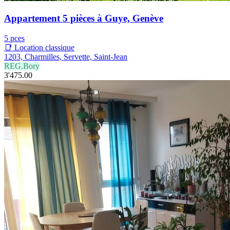
Appartement 5 pièces à Guye, Genève
5 pces
📑 Location classique
1203, Charmilles, Servette, Saint-Jean
REG.Bory
3'475.00