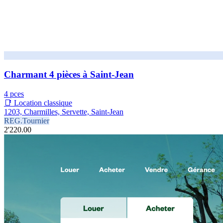
Charmant 4 pièces à Saint-Jean
4 pces
📑 Location classique
1203, Charmilles, Servette, Saint-Jean
REG.Tournier
2'220.00