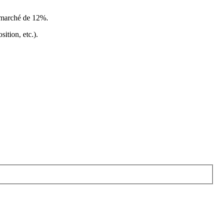
e marché de 12%
.
ition, etc.).