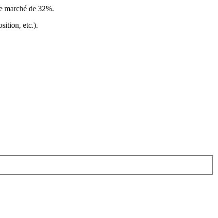
le marché de 32%
.
ition, etc.).