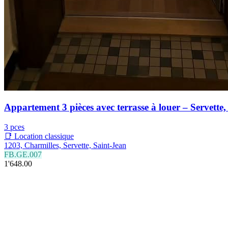
Appartement 3 pièces avec terrasse à louer – Servette
3 pces
📑 Location classique
1203, Charmilles, Servette, Saint-Jean
FB.GE.007
1'648.00