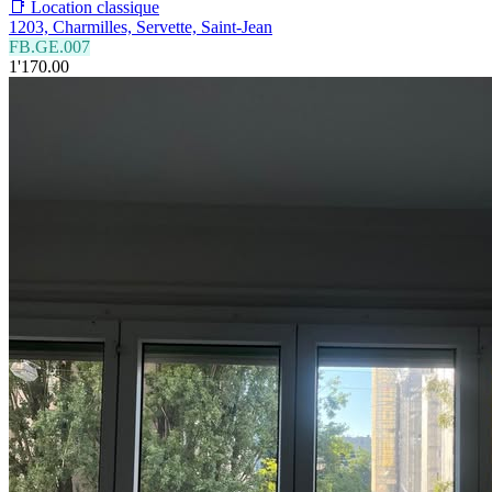
📑 Location classique
1203, Charmilles, Servette, Saint-Jean
FB.GE.007
1'170.00