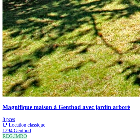
Magnifique maison à Genthod avec jardin arboré
8 pces
📑 Location classique
1294 Genthod
REG.IMRO