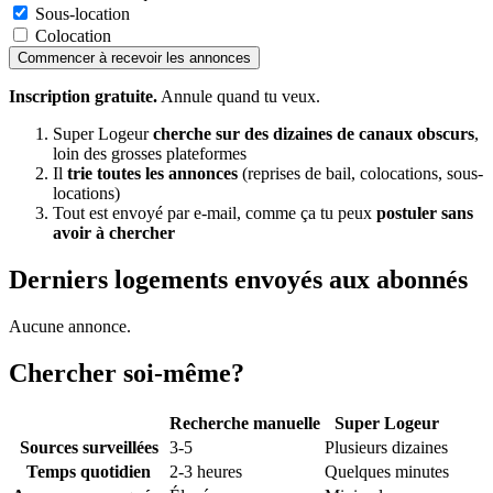
Sous-location
Colocation
Commencer à recevoir les annonces
Inscription gratuite.
Annule quand tu veux.
Super Logeur
cherche sur des dizaines de canaux obscurs
,
loin des grosses plateformes
Il
trie toutes les annonces
(reprises de bail, colocations, sous-
locations)
Tout est envoyé par e-mail, comme ça tu peux
postuler sans
avoir à chercher
Derniers logements envoyés aux abonnés
Aucune annonce.
Chercher soi-même?
Recherche manuelle
Super Logeur
Sources surveillées
3-5
Plusieurs dizaines
Temps quotidien
2-3 heures
Quelques minutes