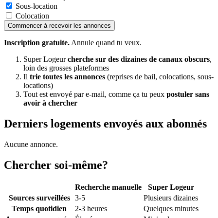
Sous-location
Colocation
Commencer à recevoir les annonces
Inscription gratuite.
Annule quand tu veux.
Super Logeur
cherche sur des dizaines de canaux obscurs
,
loin des grosses plateformes
Il
trie toutes les annonces
(reprises de bail, colocations, sous-
locations)
Tout est envoyé par e-mail, comme ça tu peux
postuler sans
avoir à chercher
Derniers logements envoyés aux abonnés
Aucune annonce.
Chercher soi-même?
Recherche manuelle
Super Logeur
Sources surveillées
3-5
Plusieurs dizaines
Temps quotidien
2-3 heures
Quelques minutes