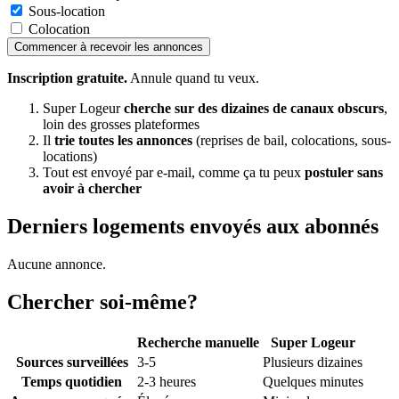
Sous-location
Colocation
Commencer à recevoir les annonces
Inscription gratuite.
Annule quand tu veux.
Super Logeur
cherche sur des dizaines de canaux obscurs
,
loin des grosses plateformes
Il
trie toutes les annonces
(reprises de bail, colocations, sous-
locations)
Tout est envoyé par e-mail, comme ça tu peux
postuler sans
avoir à chercher
Derniers logements envoyés aux abonnés
Aucune annonce.
Chercher soi-même?
Recherche manuelle
Super Logeur
Sources surveillées
3-5
Plusieurs dizaines
Temps quotidien
2-3 heures
Quelques minutes