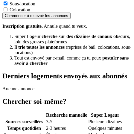
Sous-location
Colocation
Commencer à recevoir les annonces
Inscription gratuite.
Annule quand tu veux.
Super Logeur
cherche sur des dizaines de canaux obscurs
,
loin des grosses plateformes
Il
trie toutes les annonces
(reprises de bail, colocations, sous-
locations)
Tout est envoyé par e-mail, comme ça tu peux
postuler sans
avoir à chercher
Derniers logements envoyés aux abonnés
Aucune annonce.
Chercher soi-même?
Recherche manuelle
Super Logeur
Sources surveillées
3-5
Plusieurs dizaines
Temps quotidien
2-3 heures
Quelques minutes