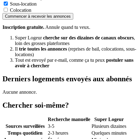
Sous-location
Colocation
Commencer à recevoir les annonces
Inscription gratuite.
Annule quand tu veux.
Super Logeur
cherche sur des dizaines de canaux obscurs
,
loin des grosses plateformes
Il
trie toutes les annonces
(reprises de bail, colocations, sous-
locations)
Tout est envoyé par e-mail, comme ça tu peux
postuler sans
avoir à chercher
Derniers logements envoyés aux abonnés
Aucune annonce.
Chercher soi-même?
Recherche manuelle
Super Logeur
Sources surveillées
3-5
Plusieurs dizaines
Temps quotidien
2-3 heures
Quelques minutes