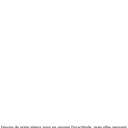
s faisons de notre mieux pour en assurer l'exactitude, mais elles peuvent 