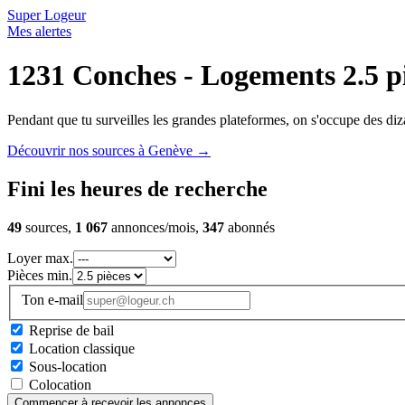
Super Logeur
Mes alertes
1231 Conches - Logements 2.5 p
Pendant que tu surveilles les grandes plateformes, on s'occupe des diza
Découvrir nos sources à Genève
→
Fini les heures de recherche
49
sources,
1 067
annonces/mois,
347
abonnés
Loyer max.
Pièces min.
Ton e-mail
Reprise de bail
Location classique
Sous-location
Colocation
Commencer à recevoir les annonces